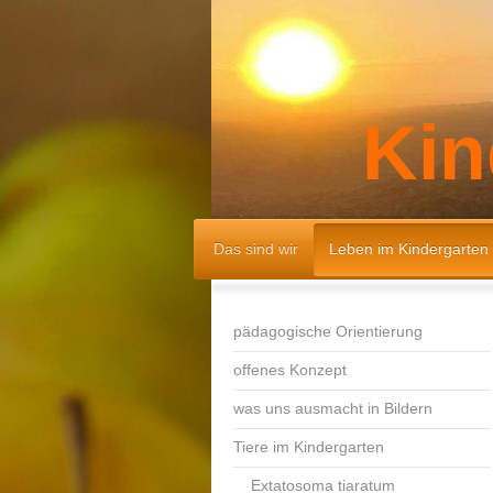
Kin
Das sind wir
Leben im Kindergarten
pädagogische Orientierung
offenes Konzept
was uns ausmacht in Bildern
Tiere im Kindergarten
Extatosoma tiaratum