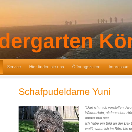
dergarten Kö
Service
Hier finden sie uns
Öffnungszeiten
Impressum
Schafpudeldame Yuni
"Darf ich mich vorstellen: A
WildenHain, altdeutscher Hü
immer mal hier.
Ich habe ein Bild an der Da-
weiß, wann ich im Büro bin u