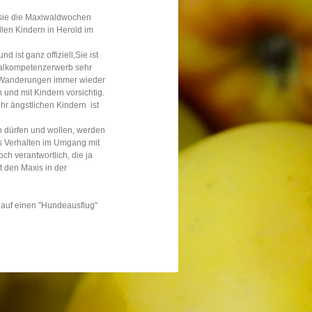
 sie die Maxiwaldwochen
llen Kindern in Herold im
d ist ganz offiziell,Sie ist
zialkompetenzerwerb sehr
ei Wanderungen immer wieder
 und mit Kindern vorsichtig.
r ängstlichen Kindern ist
n dürfen und wollen, werden
s Verhalten im Umgang mit
och verantwortlich, die ja
t den Maxis in der
 auf einen "Hundeausflug"